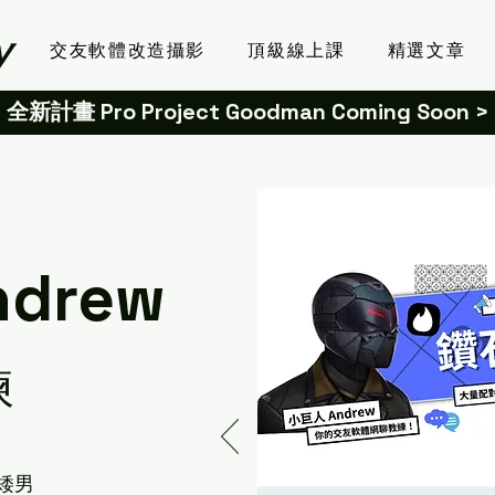
w
交友軟體改造攝影
頂級線上課
精選文章
全新計畫 Pro Project Goodman Coming Soon >
drew
練
 矮男