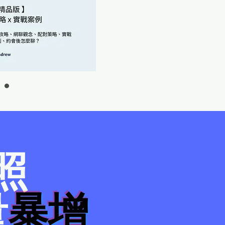
照
量
暴增