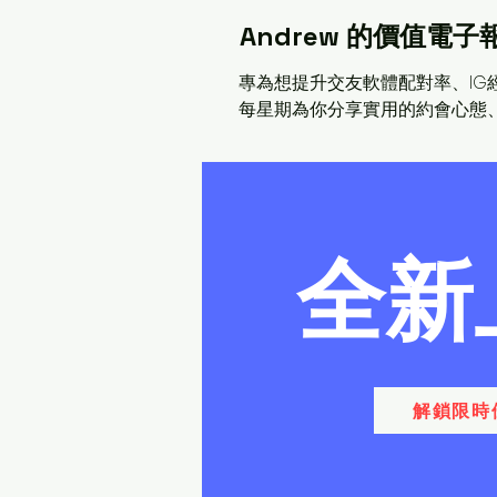
Andrew 的價值電子
專為想提升交友軟體配對率、IG
每星期為你分享實用的約會心態
​全
解鎖限時