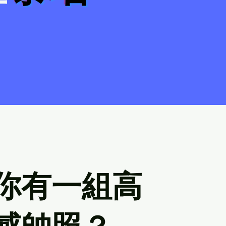
果你有一組高