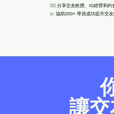
❤️‍🔥 分享交友軟體、IG經營
📈 協助200+ 學員成功提升交
讓​