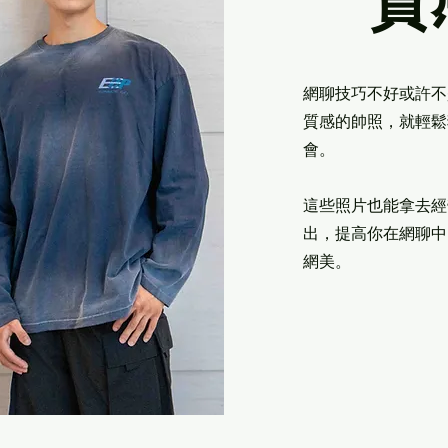
質
​網聊技巧不好或許
質感的帥照，就輕鬆
會
。
​這些照片也能拿去經
出，提高你在網聊中
網美。