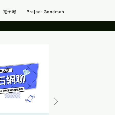
電子報
Project Goodman