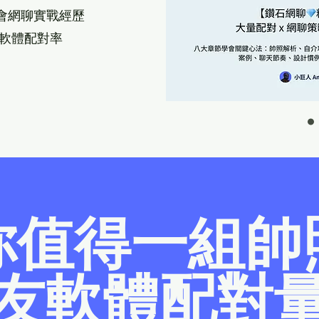
和約會網聊實戰經歷
友軟體配對率
你值得一組帥
交友軟體配對